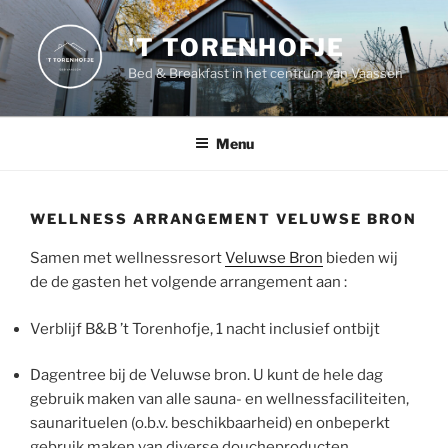
Naar
de
'T TORENHOFJE
inhoud
Bed & Breakfast in het centrum van Vaassen
springen
Menu
WELLNESS ARRANGEMENT VELUWSE BRON
Samen met wellnessresort
Veluwse Bron
bieden wij
de de gasten het volgende arrangement aan :
Verblijf B&B ’t Torenhofje, 1 nacht inclusief ontbijt
Dagentree bij de Veluwse bron. U kunt de hele dag
gebruik maken van alle sauna- en wellnessfaciliteiten,
saunarituelen (o.b.v. beschikbaarheid) en onbeperkt
gebruik maken van diverse doucheproducten.