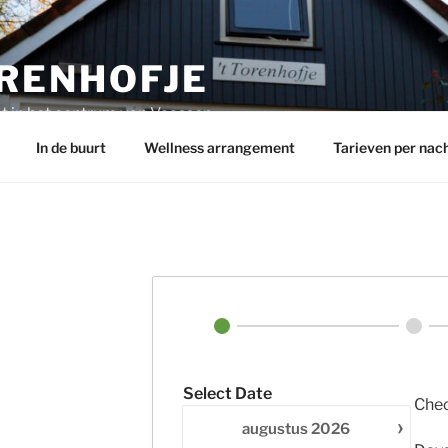
ORENHOFJE
t in het centrum van Vaassen
In de buurt
Wellness arrangement
Tarieven per nac
Select Date
Chec
›
augustus
2026