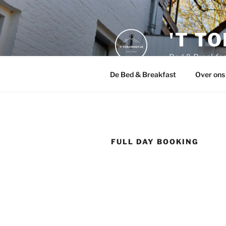
Naar
de
inhoud
'T T
springen
Bed & Breakfas
De Bed & Breakfast
Over ons
FULL DAY BOOKING