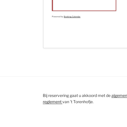
Powered by
Booking Calendar
Bij reservering gaat u akkoord met de
algemen
reglement
van ’t Torenhofje.