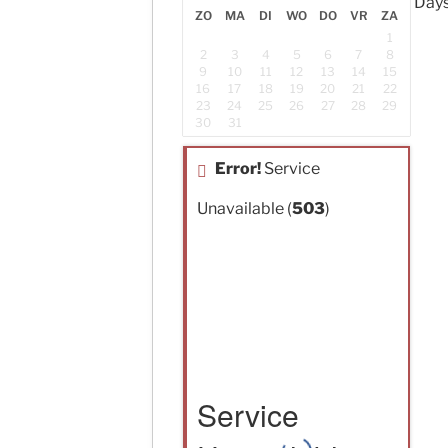
Day
ZO
MA
DI
WO
DO
VR
ZA
1
2
3
4
5
6
7
8
9
10
11
12
13
14
15
16
17
18
19
20
21
22
23
24
25
26
27
28
29
30
31
Error!
Service
Unavailable (
503
)
Service