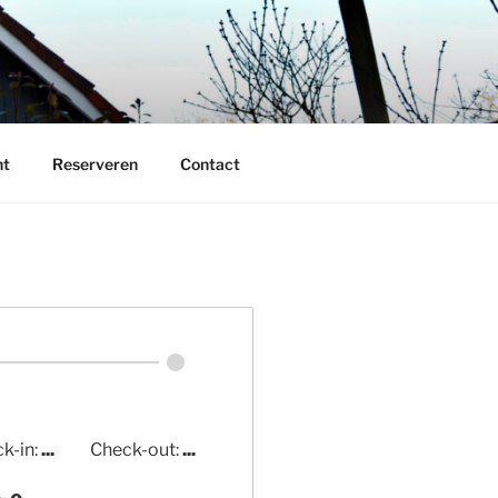
ht
Reserveren
Contact
k-in:
...
Check-out:
...